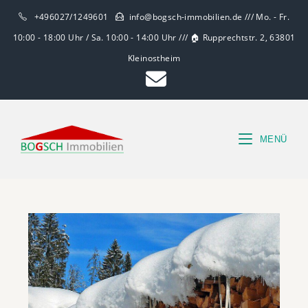
+496027/1249601
info@bogsch-immobilien.de /// Mo. - Fr.
10:00 - 18:00 Uhr / Sa. 10:00 - 14:00 Uhr /// 🏠 Rupprechtstr. 2, 63801
Kleinostheim
MENÜ