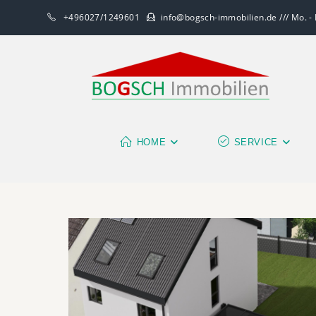
+496027/1249601
info@bogsch-immobilien.de /// Mo. - F
HOME
SERVICE