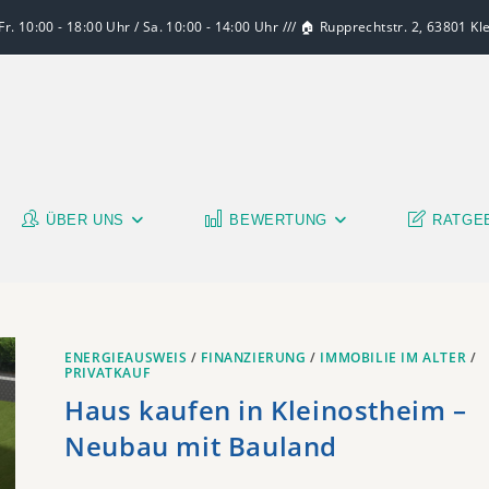
r. 10:00 - 18:00 Uhr / Sa. 10:00 - 14:00 Uhr /// 🏠 Rupprechtstr. 2, 63801 K
ÜBER UNS
BEWERTUNG
RATGE
ENERGIEAUSWEIS
/
FINANZIERUNG
/
IMMOBILIE IM ALTER
/
PRIVATKAUF
Haus kaufen in Kleinostheim –
Neubau mit Bauland