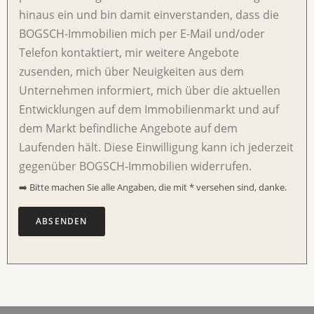
k
hinaus ein und bin damit einverstanden, dass die
b
BOGSCH-Immobilien mich per E-Mail und/oder
o
Telefon kontaktiert, mir weitere Angebote
x
D
zusenden, mich über Neuigkeiten aus dem
a
Unternehmen informiert, mich über die aktuellen
t
e
Entwicklungen auf dem Immobilienmarkt und auf
n
dem Markt befindliche Angebote auf dem
v
Laufenden hält. Diese Einwilligung kann ich jederzeit
e
r
gegenüber BOGSCH-Immobilien widerrufen.
a
➡️ Bitte machen Sie alle Angaben, die mit * versehen sind, danke.
r
b
e
ABSENDEN
i
t
u
n
g
*