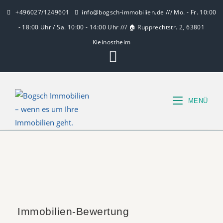
+496027/1249601
info@bogsch-immobilien.de /// Mo. - Fr. 10:00
- 18:00 Uhr / Sa. 10:00 - 14:00 Uhr /// 🏠 Rupprechtstr. 2, 63801
Kleinostheim
MENÜ
Immobilien-Bewertung