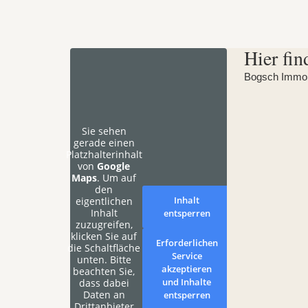
Hier fin
Bogsch Immobi
Sie sehen
gerade einen
Platzhalterinhalt
von
Google
Maps
. Um auf
den
Inhalt
eigentlichen
Inhalt
entsperren
zuzugreifen,
klicken Sie auf
Erforderlichen
die Schaltfläche
Service
unten. Bitte
akzeptieren
beachten Sie,
und Inhalte
dass dabei
Daten an
entsperren
Drittanbieter