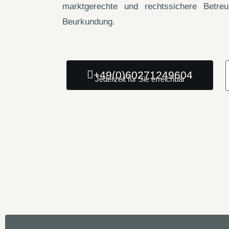
marktgerechte und rechtssichere Betre
Beurkundung.
+49(0)60271249604
Jederzeit für Sie erreichbar