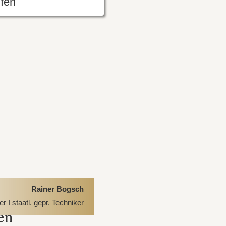
fen
Rainer Bogsch
 I staatl. gepr. Techniker
en