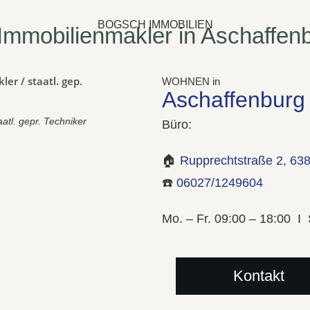
BOGSCH IMMOBILIEN
 Immobilienmakler in Aschaffen
WOHNEN in
Aschaffenburg
atl. gepr. Techniker
Büro:
🏠
Rupprechtstraße 2, 63
☎️
06027/1249604
Mo. – Fr. 09:00 – 18:00 I
Kontakt