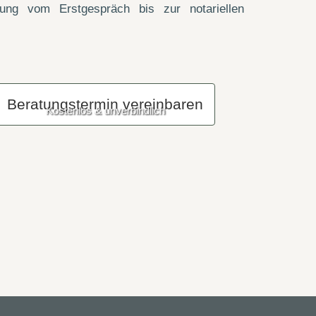
uung vom Erstgespräch bis zur notariellen
Beratungstermin vereinbaren
Kostenlos & unverbindlich