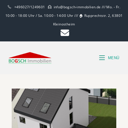
+496027/1249601
info@bogsch-immobilien.de /// Mo. - Fr.
10:00 - 18:00 Uhr / Sa. 10:00 - 14:00 Uhr /// 🏠 Rupprechtstr. 2, 63801
Kleinostheim
MENÜ