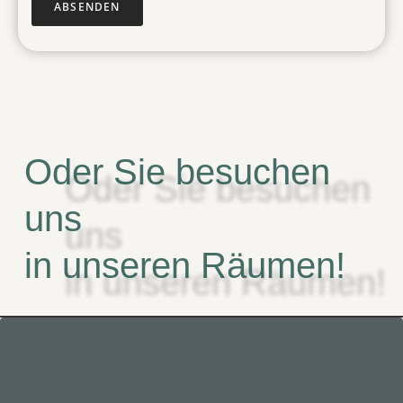
t
ABSENDEN
u
n
g
*
Oder Sie besuchen
uns
in unseren Räumen!