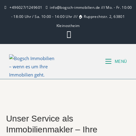
+496027/1249601
info@bogsch-immobilien.de /// Mo. - Fr. 10:00
- 18:00 Uhr / Sa. 10:00 - 14:00 Uhr /// 🏠 Rupprechtstr. 2, 63801
Kleinostheim
MENÜ
Unser Service als
Immobilienmakler – Ihre