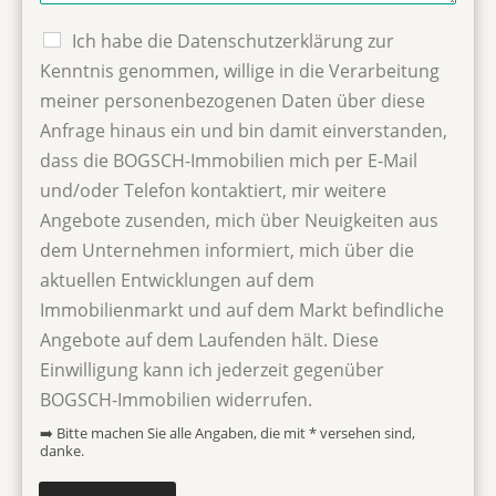
C
Ich habe die Datenschutzerklärung zur
h
Kenntnis genommen, willige in die Verarbeitung
e
meiner personenbezogenen Daten über diese
c
k
Anfrage hinaus ein und bin damit einverstanden,
b
dass die BOGSCH-Immobilien mich per E-Mail
o
und/oder Telefon kontaktiert, mir weitere
x
D
Angebote zusenden, mich über Neuigkeiten aus
a
dem Unternehmen informiert, mich über die
t
e
aktuellen Entwicklungen auf dem
n
Immobilienmarkt und auf dem Markt befindliche
v
Angebote auf dem Laufenden hält. Diese
e
r
Einwilligung kann ich jederzeit gegenüber
a
BOGSCH-Immobilien widerrufen.
r
b
➡️ Bitte machen Sie alle Angaben, die mit * versehen sind,
danke.
e
i