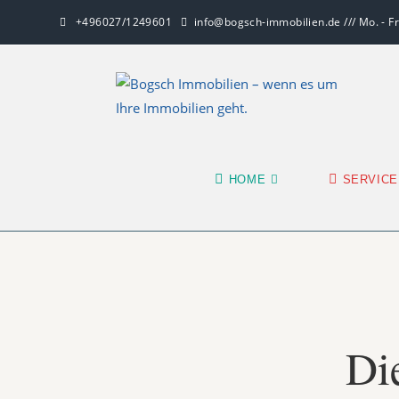
+496027/1249601
info@bogsch-immobilien.de /// Mo. - Fr.
HOME
SERVICE
Di