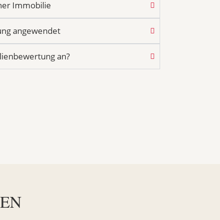
ner Immobilie
lung angewendet
ilienbewertung an?
TEN