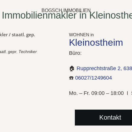
BOGSCH IMMOBILIEN
r Immobilienmakler in Kleinosth
WOHNEN in
Kleinostheim
atl. gepr. Techniker
Büro:
🏠
Rupprechtstraße 2, 63
☎️
06027/1249604
Mo. – Fr. 09:00 – 18:00 I
Kontakt