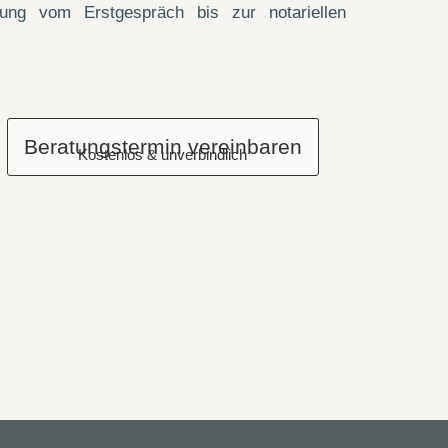
uung vom Erstgespräch bis zur notariellen
Beratungstermin vereinbaren
Kostenlos & unverbindlich