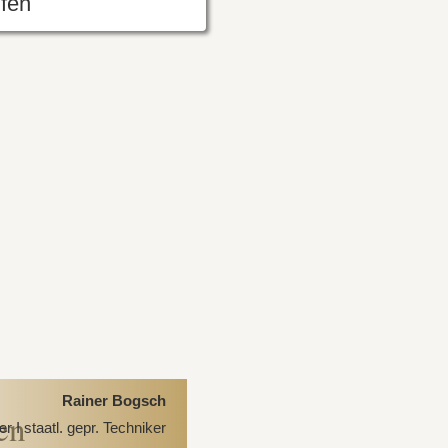
fen
Rainer Bogsch
en
 I staatl. gepr. Techniker