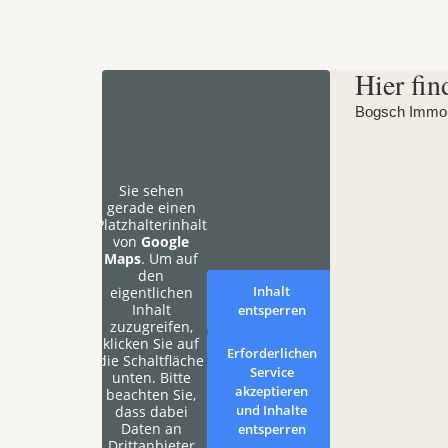
Hier fin
Bogsch Immobi
Sie sehen
gerade einen
Platzhalterinhalt
von
Google
Maps
. Um auf
den
Inhalt
eigentlichen
Inhalt
entsperren
zuzugreifen,
klicken Sie auf
Erforderlichen
die Schaltfläche
Service
unten. Bitte
akzeptieren
beachten Sie,
und Inhalte
dass dabei
Daten an
entsperren
Drittanbieter