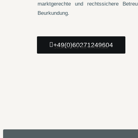
marktgerechte und rechtssichere Betre
Beurkundung.
+49(0)60271249604
Jederzeit für Sie erreichbar