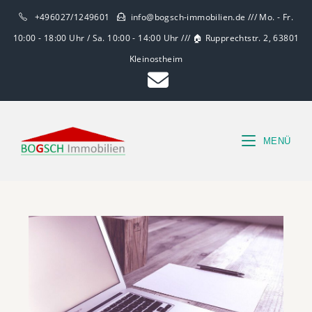
+496027/1249601
info@bogsch-immobilien.de /// Mo. - Fr.
10:00 - 18:00 Uhr / Sa. 10:00 - 14:00 Uhr /// 🏠 Rupprechtstr. 2, 63801
Kleinostheim
MENÜ