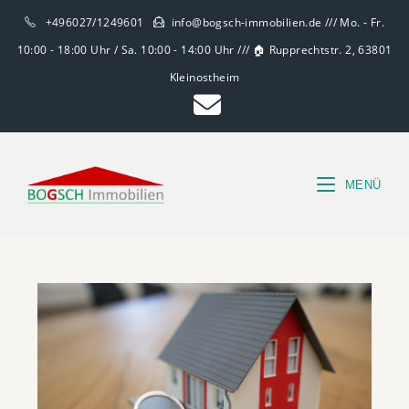
+496027/1249601
info@bogsch-immobilien.de /// Mo. - Fr.
10:00 - 18:00 Uhr / Sa. 10:00 - 14:00 Uhr /// 🏠 Rupprechtstr. 2, 63801
Kleinostheim
MENÜ