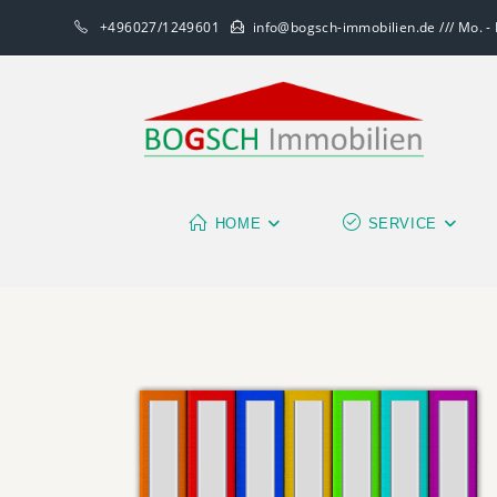
+496027/1249601
info@bogsch-immobilien.de /// Mo. - F
HOME
SERVICE