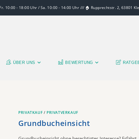
r. 10:00 - 18:00 Uhr / Sa. 10:00 - 14:00 Uhr /// 🏠 Rupprechtstr. 2, 63801 K
ÜBER UNS
BEWERTUNG
RATGE
PRIVATKAUF
/
PRIVATVERKAUF
Grundbucheinsicht
Grundbucheinsicht ohne berechtigtes Interesse? Erfährt