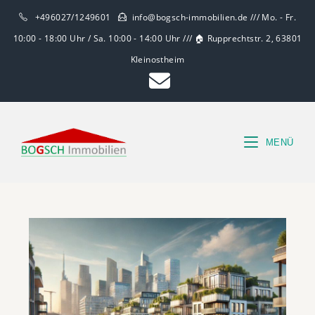
+496027/1249601
info@bogsch-immobilien.de /// Mo. - Fr.
10:00 - 18:00 Uhr / Sa. 10:00 - 14:00 Uhr /// 🏠 Rupprechtstr. 2, 63801
Kleinostheim
MENÜ