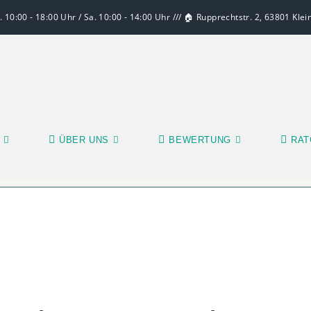
 10:00 - 18:00 Uhr / Sa. 10:00 - 14:00 Uhr /// 🏠 Rupprechtstr. 2, 63801 Kle
ÜBER UNS
BEWERTUNG
RAT