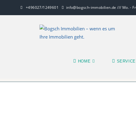
+496027/1249601
info@bogsch-immobilien.de /// Mo. - Fr.
HOME
SERVICE