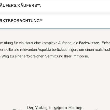
ÄUFERS/KÄUFERS**:
MARKTBEOBACHTUNG**
ittlung für ein Haus eine komplexe Aufgabe, die
Fachwissen
,
Erfa
er sollte alle relevanten Aspekte berücksichtigen, um einen realistisc
Weg zu einer erfolgreichen Vermittlung Ihrer Immobilie.
Der Makler in seinem Element