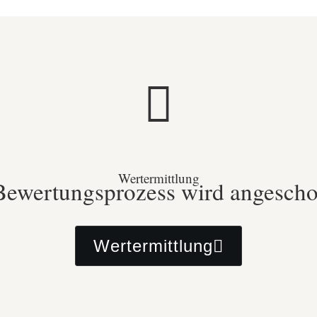
Wertermittlung
Bewertungsprozess wird angesch
Wertermittlung