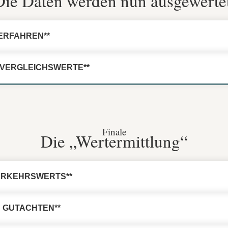
Die Daten werden nun ausgewertet
ERFAHREN**
 VERGLEICHSWERTE**
Finale
Die „Wertermittlung“
ERKEHRSWERTS**
 GUTACHTEN**