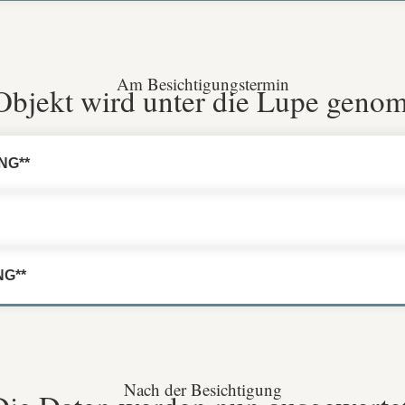
Am Besichtigungstermin
Objekt wird unter die Lupe geno
NG**
G**
Nach der Besichtigung