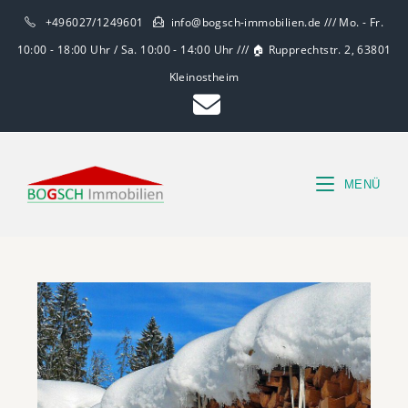
+496027/1249601
info@bogsch-immobilien.de /// Mo. - Fr.
10:00 - 18:00 Uhr / Sa. 10:00 - 14:00 Uhr /// 🏠 Rupprechtstr. 2, 63801
Kleinostheim
MENÜ