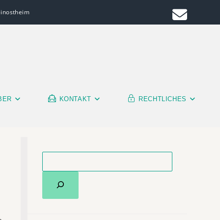
leinostheim
BER
KONTAKT
RECHTLICHES
m