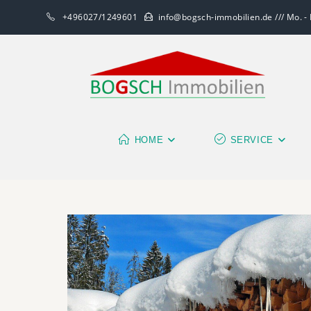
+496027/1249601
info@bogsch-immobilien.de /// Mo. - F
HOME
SERVICE