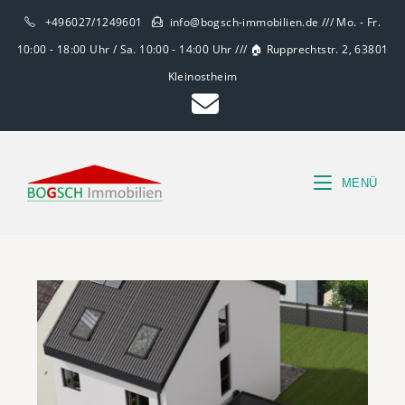
+496027/1249601
info@bogsch-immobilien.de /// Mo. - Fr.
10:00 - 18:00 Uhr / Sa. 10:00 - 14:00 Uhr /// 🏠 Rupprechtstr. 2, 63801
Kleinostheim
MENÜ