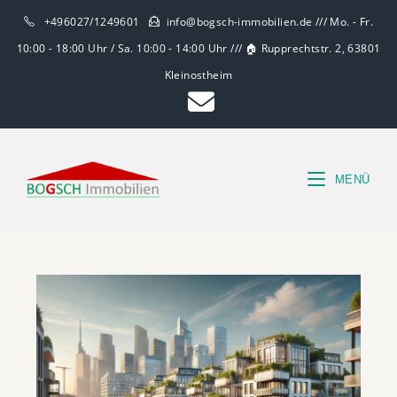
+496027/1249601
info@bogsch-immobilien.de /// Mo. - Fr.
10:00 - 18:00 Uhr / Sa. 10:00 - 14:00 Uhr /// 🏠 Rupprechtstr. 2, 63801
Kleinostheim
MENÜ