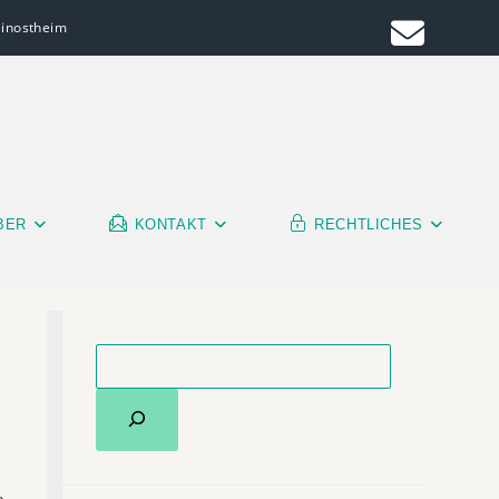
leinostheim
BER
KONTAKT
RECHTLICHES
m