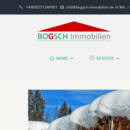
+496027/1249601
info@bogsch-immobilien.de /// Mo. - F
HOME
SERVICE