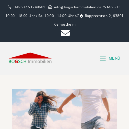
+496027/1249601
info@bogsch-immobilien.de /// Mo. - Fr.
10:00 - 18:00 Uhr / Sa. 10:00 - 14:00 Uhr /// 🏠 Rupprechtstr. 2, 63801
Kleinostheim
MENÜ