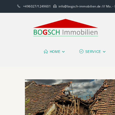
+496027/1249601
info@bogsch-immobilien.de /// Mo. - F
HOME
SERVICE