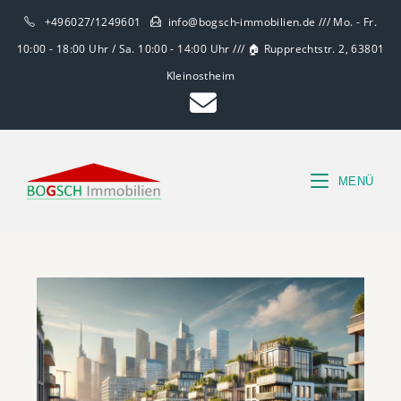
+496027/1249601
info@bogsch-immobilien.de /// Mo. - Fr.
10:00 - 18:00 Uhr / Sa. 10:00 - 14:00 Uhr /// 🏠 Rupprechtstr. 2, 63801
Kleinostheim
MENÜ