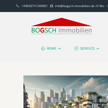
+496027/1249601
info@bogsch-immobilien.de /// Mo. - F
HOME
SERVICE