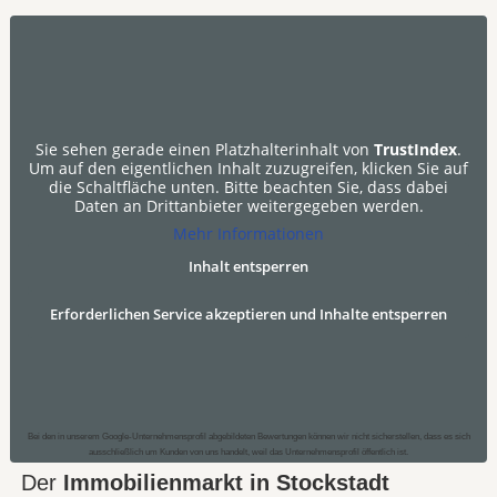
Sie sehen gerade einen Platzhalterinhalt von
TrustIndex
.
Um auf den eigentlichen Inhalt zuzugreifen, klicken Sie auf
die Schaltfläche unten. Bitte beachten Sie, dass dabei
Daten an Drittanbieter weitergegeben werden.
Mehr Informationen
Inhalt entsperren
Erforderlichen Service akzeptieren und Inhalte entsperren
Bei den in unserem Google-Unternehmensprofil abgebildeten Bewertungen können wir nicht sicherstellen, dass es sich
ausschließlich um Kunden von uns handelt, weil das Unternehmensprofil öffentlich ist.
Der
Immobilienmarkt in Stockstadt