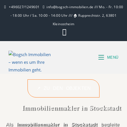
+496027/1249601
info@bogsch-immobilien.de /// Mo. - Fr. 10:00
- 18:00 Uhr / Sa. 10:00 - 14:00 Uhr /// 🏠 Rupprechtstr. 2, 63801
Kleinostheim
MENÜ
📌 ZU DEN OBJEKTEN
Immobilienmakler in Stockstadt
Als
Immobilienmakler in Stockstadt
begleite