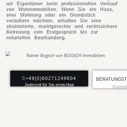
wir Eigentümer beim professionellen Verkauf
von Wohnimmobilien. Wenn Sie ein Haus,
eine Wohnung oder ein Grundstück
veräußern möchten, erhalten Sie eine
strukturierte, marktgerechte und rechtssichere
Betreuung vom Erstgespräch bis zur
notariellen Beurkundung.
+49(0)60271249604
BERATUNGST
Jederzeit für Sie erreichbar
Kostenl