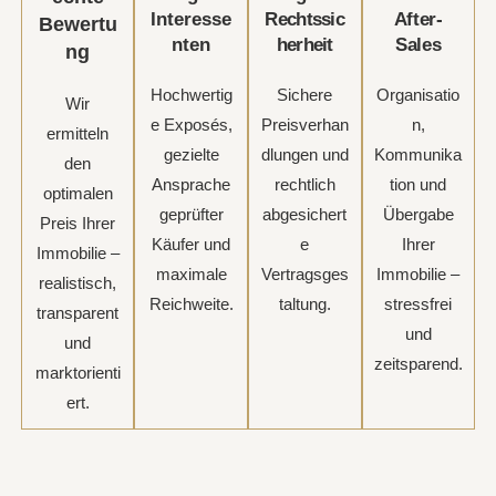
Interesse
Rechtssic
After-
Bewertu
nten
herheit
Sales
ng
Hochwertig
Sichere
Organisatio
Wir
e Exposés,
Preisverhan
n,
ermitteln
gezielte
dlungen und
Kommunika
den
Ansprache
rechtlich
tion und
optimalen
geprüfter
abgesichert
Übergabe
Preis Ihrer
Käufer und
e
Ihrer
Immobilie –
maximale
Vertragsges
Immobilie –
realistisch,
Reichweite.
taltung.
stressfrei
transparent
und
und
zeitsparend.
marktorienti
ert.