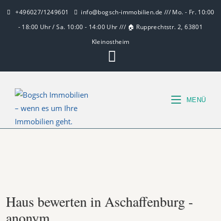
+496027/1249601
info@bogsch-immobilien.de /// Mo. - Fr. 10:00
- 18:00 Uhr / Sa. 10:00 - 14:00 Uhr /// 🏠 Rupprechtstr. 2, 63801
Kleinostheim
MENÜ
Haus bewerten in Aschaffenburg -
anonym