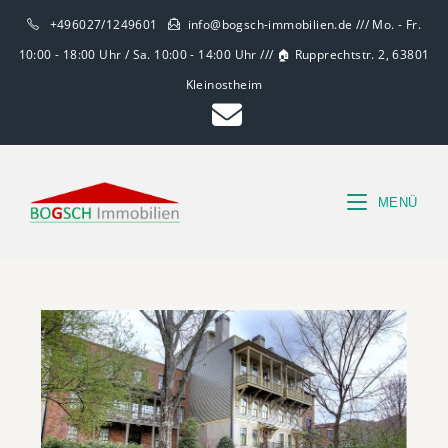
+496027/1249601
info@bogsch-immobilien.de /// Mo. - Fr.
10:00 - 18:00 Uhr / Sa. 10:00 - 14:00 Uhr /// 🏠 Rupprechtstr. 2, 63801
Kleinostheim
MENÜ