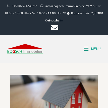
+496027/1249601
info@bogsch-immobilien.de /// Mo. - Fr.
10:00 - 18:00 Uhr / Sa. 10:00 - 14:00 Uhr /// 🏠 Rupprechtstr. 2, 63801
Kleinostheim
MENÜ