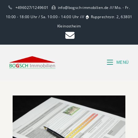
+496027/1249601
info@bogsch-immobilien.de /// Mo. - Fr.
10:00 - 18:00 Uhr / Sa. 10:00 - 14:00 Uhr /// 🏠 Rupprechtstr. 2, 63801
Kleinostheim
MENÜ