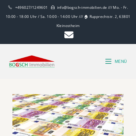
+496027/1249601
info@bogsch-immobilien.de /// Mo. - Fr.
10:00 - 18:00 Uhr / Sa. 10:00 - 14:00 Uhr /// 🏠 Rupprechtstr. 2, 63801
Kleinostheim
MENÜ