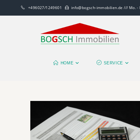
+496027/1249601
info@bogsch-immobilien.de /// Mo. - F
HOME
SERVICE