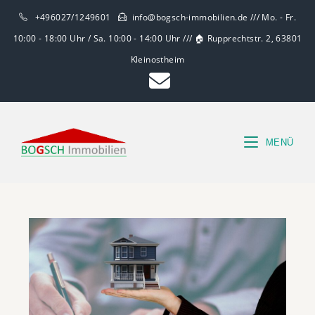
+496027/1249601
info@bogsch-immobilien.de /// Mo. - Fr.
10:00 - 18:00 Uhr / Sa. 10:00 - 14:00 Uhr /// 🏠 Rupprechtstr. 2, 63801
Kleinostheim
MENÜ