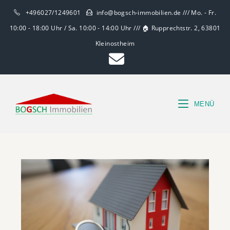
+496027/1249601
info@bogsch-immobilien.de /// Mo. - Fr.
10:00 - 18:00 Uhr / Sa. 10:00 - 14:00 Uhr /// 🏠 Rupprechtstr. 2, 63801
Kleinostheim
MENÜ