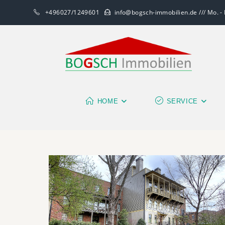
+496027/1249601
info@bogsch-immobilien.de /// Mo. - F
HOME
SERVICE