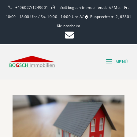
+496027/1249601
info@bogsch-immobilien.de /// Mo. - Fr.
10:00 - 18:00 Uhr / Sa. 10:00 - 14:00 Uhr /// 🏠 Rupprechtstr. 2, 63801
Kleinostheim
MENÜ