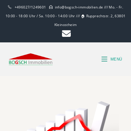
+496027/1249601
info@bogsch-immobilien.de /// Mo. - Fr.
10:00 - 18:00 Uhr / Sa. 10:00 - 14:00 Uhr /// 🏠 Rupprechtstr. 2, 63801
Kleinostheim
MENÜ