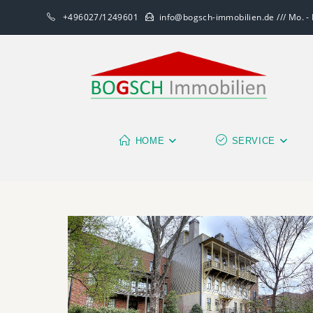
+496027/1249601
info@bogsch-immobilien.de /// Mo. - F
HOME
SERVICE