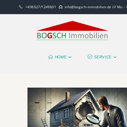
+496027/1249601
info@bogsch-immobilien.de /// Mo. - F
HOME
SERVICE