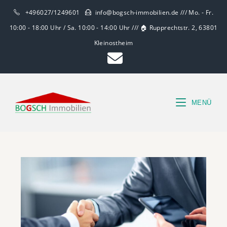
+496027/1249601
info@bogsch-immobilien.de /// Mo. - Fr.
10:00 - 18:00 Uhr / Sa. 10:00 - 14:00 Uhr /// 🏠 Rupprechtstr. 2, 63801
Kleinostheim
MENÜ