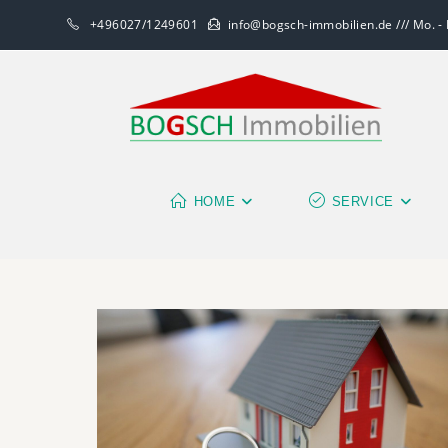
+496027/1249601
info@bogsch-immobilien.de /// Mo. - F
HOME
SERVICE