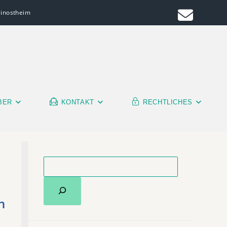
leinostheim
BER
KONTAKT
RECHTLICHES
n