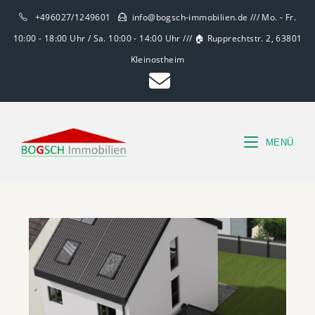
+496027/1249601
info@bogsch-immobilien.de /// Mo. - Fr.
10:00 - 18:00 Uhr / Sa. 10:00 - 14:00 Uhr /// 🏠 Rupprechtstr. 2, 63801
Kleinostheim
MENÜ