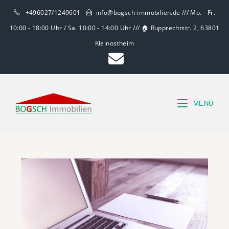
+496027/1249601
info@bogsch-immobilien.de /// Mo. - Fr.
10:00 - 18:00 Uhr / Sa. 10:00 - 14:00 Uhr /// 🏠 Rupprechtstr. 2, 63801
Kleinostheim
MENÜ