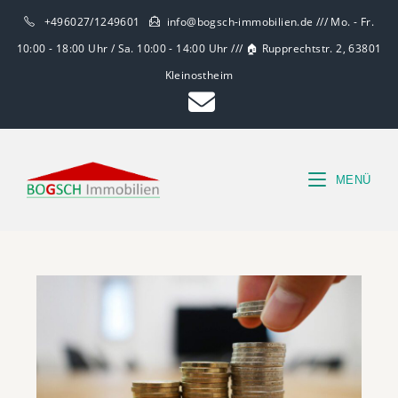
+496027/1249601
info@bogsch-immobilien.de /// Mo. - Fr.
10:00 - 18:00 Uhr / Sa. 10:00 - 14:00 Uhr /// 🏠 Rupprechtstr. 2, 63801
Kleinostheim
MENÜ