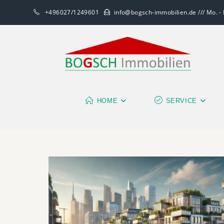
+496027/1249601
info@bogsch-immobilien.de /// Mo. - F
HOME
SERVICE