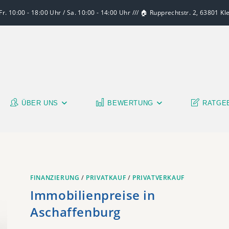
r. 10:00 - 18:00 Uhr / Sa. 10:00 - 14:00 Uhr /// 🏠 Rupprechtstr. 2, 63801 K
ÜBER UNS
BEWERTUNG
RATGE
FINANZIERUNG
/
PRIVATKAUF
/
PRIVATVERKAUF
Immobilienpreise in
Aschaffenburg