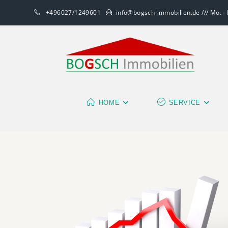
+496027/1249601
info@bogsch-immobilien.de /// Mo. - F
HOME
SERVICE