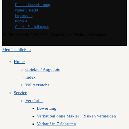
Datenschutzerklärung
Widerrufsrecht
Impressum
Kontakt
Cookie Einstellungen
© Urheberrecht 2011-2026 - Bogsch, alle Rechte vorbehalten
Menü schließen
Home
Objekte / Angebote
Index
Volltextsuche
Service
Verkäufer
Bewertung
Verkaufen ohne Makler | Risiken vermeiden
Verkauf in 7 Schritten