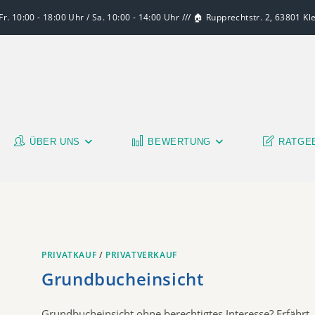
r. 10:00 - 18:00 Uhr / Sa. 10:00 - 14:00 Uhr /// 🏠 Rupprechtstr. 2, 63801 K
ÜBER UNS
BEWERTUNG
RATGE
PRIVATKAUF
/
PRIVATVERKAUF
Grundbucheinsicht
Grundbucheinsicht ohne berechtigtes Interesse? Erfährt