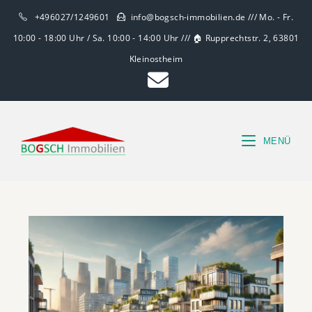
+496027/1249601
info@bogsch-immobilien.de /// Mo. - Fr.
10:00 - 18:00 Uhr / Sa. 10:00 - 14:00 Uhr /// 🏠 Rupprechtstr. 2, 63801
Kleinostheim
MENÜ