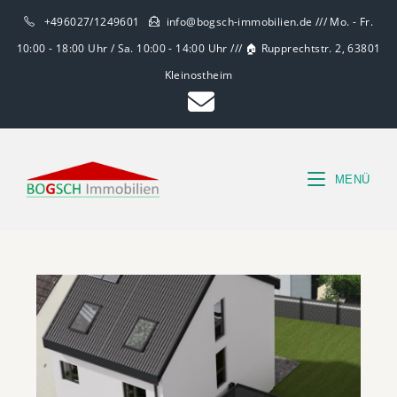
+496027/1249601
info@bogsch-immobilien.de /// Mo. - Fr.
10:00 - 18:00 Uhr / Sa. 10:00 - 14:00 Uhr /// 🏠 Rupprechtstr. 2, 63801
Kleinostheim
MENÜ