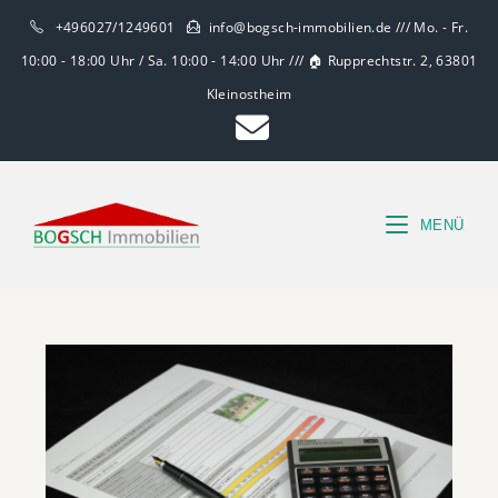
+496027/1249601
info@bogsch-immobilien.de /// Mo. - Fr.
10:00 - 18:00 Uhr / Sa. 10:00 - 14:00 Uhr /// 🏠 Rupprechtstr. 2, 63801
Kleinostheim
MENÜ