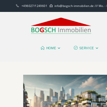
+496027/1249601
info@bogsch-immobilien.de /// Mo. - F
HOME
SERVICE