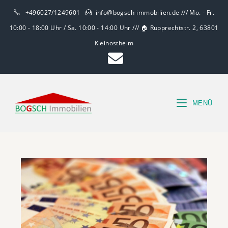
+496027/1249601
info@bogsch-immobilien.de /// Mo. - Fr.
10:00 - 18:00 Uhr / Sa. 10:00 - 14:00 Uhr /// 🏠 Rupprechtstr. 2, 63801
Kleinostheim
MENÜ